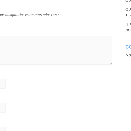
QU
QU
os obligatorios están marcados con
*
TE
QU
HU
C
No