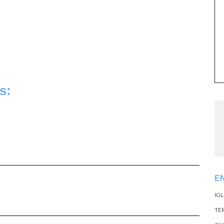
s:
E
IG
TE