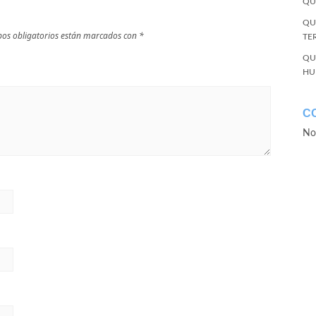
QU
QU
os obligatorios están marcados con
*
TE
QU
HU
C
No