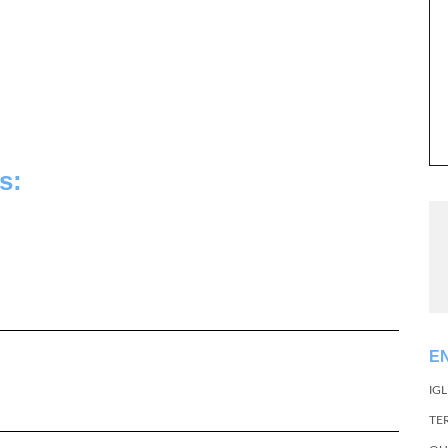
s:
E
IG
TE