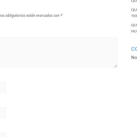
QU
QU
os obligatorios están marcados con
*
TE
QU
HU
C
No