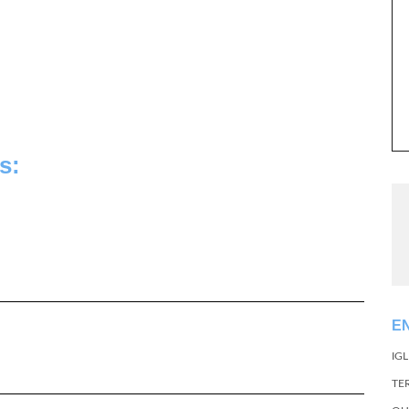
s:
E
IG
TE