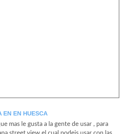
 EN EN HUESCA
e mas le gusta a la gente de usar , para
a street view el cual podeis usar con las