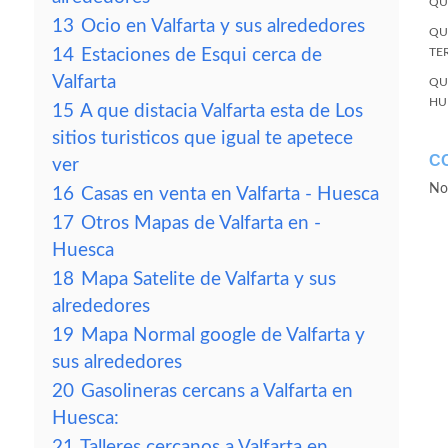
QU
13
Ocio en Valfarta y sus alrededores
QU
14
Estaciones de Esqui cerca de
TE
Valfarta
QU
HU
15
A que distacia Valfarta esta de Los
sitios turisticos que igual te apetece
C
ver
No
16
Casas en venta en Valfarta - Huesca
17
Otros Mapas de Valfarta en -
Huesca
18
Mapa Satelite de Valfarta y sus
alrededores
19
Mapa Normal google de Valfarta y
sus alrededores
20
Gasolineras cercans a Valfarta en
Huesca:
21
Talleres cercanos a Valfarta en