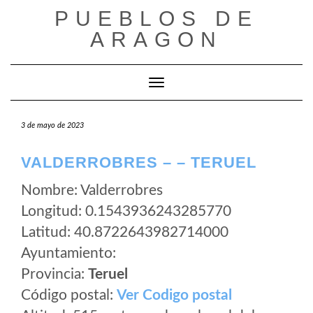
Saltar
PUEBLOS DE
al
ARAGON
contenido
Cambiar modo de navegación
3 de mayo de 2023
VALDERROBRES – – TERUEL
Nombre: Valderrobres
Longitud: 0.1543936243285770
Latitud: 40.8722643982714000
Ayuntamiento:
Provincia:
Teruel
Código postal:
Ver Codigo postal