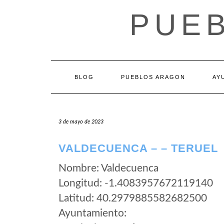
Saltar
PUE
al
contenido
BLOG
PUEBLOS ARAGON
AY
3 de mayo de 2023
VALDECUENCA – – TERUEL
Nombre: Valdecuenca
Longitud: -1.4083957672119140
Latitud: 40.2979885582682500
Ayuntamiento: