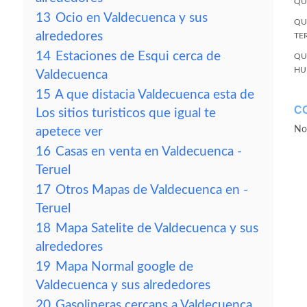
QU
13
Ocio en Valdecuenca y sus
QU
alrededores
TE
14
Estaciones de Esqui cerca de
QU
HU
Valdecuenca
15
A que distacia Valdecuenca esta de
C
Los sitios turisticos que igual te
No
apetece ver
16
Casas en venta en Valdecuenca -
Teruel
17
Otros Mapas de Valdecuenca en -
Teruel
18
Mapa Satelite de Valdecuenca y sus
alrededores
19
Mapa Normal google de
Valdecuenca y sus alrededores
20
Gasolineras cercans a Valdecuenca