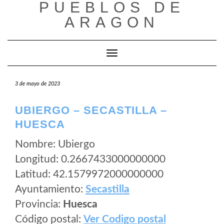
PUEBLOS DE
Saltar
al
ARAGON
contenido
Cambiar modo de navegación
3 de mayo de 2023
UBIERGO – SECASTILLA –
HUESCA
Nombre: Ubiergo
Longitud: 0.2667433000000000
Latitud: 42.1579972000000000
Ayuntamiento:
Secastilla
Provincia:
Huesca
Código postal:
Ver Codigo postal