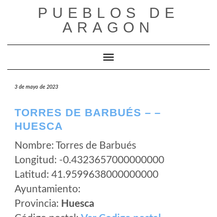
Saltar
PUEBLOS DE
al
ARAGON
contenido
Cambiar modo de navegación
3 de mayo de 2023
TORRES DE BARBUÉS – –
HUESCA
Nombre: Torres de Barbués
Longitud: -0.4323657000000000
Latitud: 41.9599638000000000
Ayuntamiento:
Provincia:
Huesca