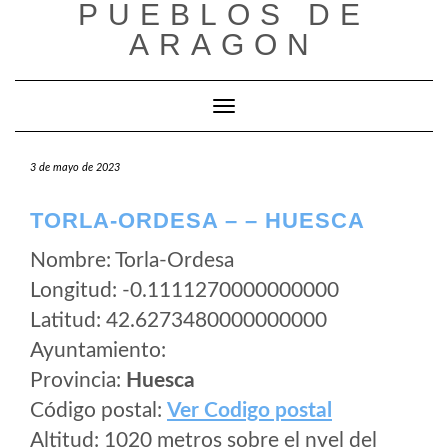
PUEBLOS DE
Saltar
al
ARAGON
contenido
Cambiar modo de navegación
3 de mayo de 2023
TORLA-ORDESA – – HUESCA
Nombre: Torla-Ordesa
Longitud: -0.1111270000000000
Latitud: 42.6273480000000000
Ayuntamiento:
Provincia:
Huesca
Código postal:
Ver Codigo postal
Altitud: 1020 metros sobre el nvel del