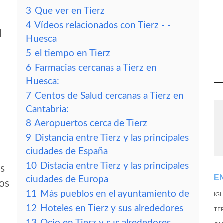
3
Que ver en Tierz
4
Vídeos relacionados con Tierz - -
l
Huesca
5
el tiempo en Tierz
6
Farmacias cercanas a Tierz en
Huesca:
7
Centos de Salud cercanas a Tierz en
Cantabria:
8
Aeropuertos cerca de Tierz
9
Distancia entre Tierz y las principales
ciudades de España
10
Distacia entre Tierz y las principales
es
E
ciudades de Europa
tos
11
Más pueblos en el ayuntamiento de
IG
12
Hoteles en Tierz y sus alrededores
TE
13
Ocio en Tierz y sus alrededores