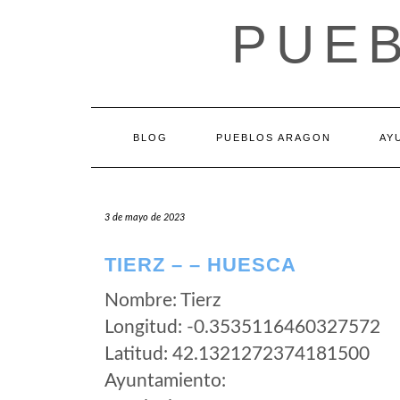
Saltar
PUE
al
contenido
BLOG
PUEBLOS ARAGON
AY
3 de mayo de 2023
TIERZ – – HUESCA
Nombre: Tierz
Longitud: -0.3535116460327572
Latitud: 42.1321272374181500
Ayuntamiento: