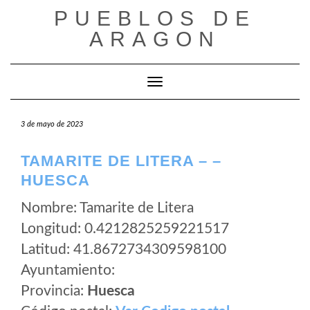
Saltar
PUEBLOS DE
al
ARAGON
contenido
Cambiar modo de navegación
3 de mayo de 2023
TAMARITE DE LITERA – –
HUESCA
Nombre: Tamarite de Litera
Longitud: 0.4212825259221517
Latitud: 41.8672734309598100
Ayuntamiento:
Provincia:
Huesca