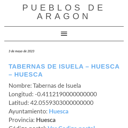
Saltar
PUEBLOS DE
al
ARAGON
contenido
Cambiar modo de navegación
3 de mayo de 2023
TABERNAS DE ISUELA – HUESCA
– HUESCA
Nombre: Tabernas de Isuela
Longitud: -0.4112190000000000
Latitud: 42.0559303000000000
Ayuntamiento:
Huesca
Provincia:
Huesca