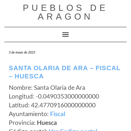
Saltar
PUEBLOS DE
al
ARAGON
contenido
Cambiar modo de navegación
3 de mayo de 2023
SANTA OLARIA DE ARA – FISCAL
– HUESCA
Nombre: Santa Olaria de Ara
Longitud: -0.0490353000000000
Latitud: 42.4770916000000000
Ayuntamiento:
Fiscal
Provincia:
Huesca