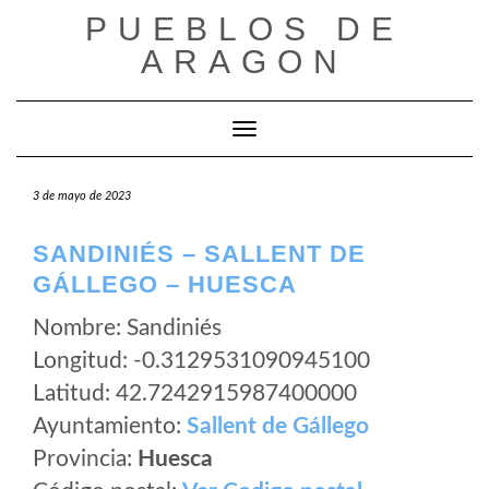
Saltar
PUEBLOS DE
al
ARAGON
contenido
Cambiar modo de navegación
3 de mayo de 2023
SANDINIÉS – SALLENT DE
GÁLLEGO – HUESCA
Nombre: Sandiniés
Longitud: -0.3129531090945100
Latitud: 42.7242915987400000
Ayuntamiento:
Sallent de Gállego
Provincia:
Huesca