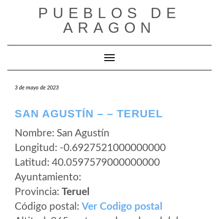
Saltar
PUEBLOS DE
al
ARAGON
contenido
Cambiar modo de navegación
3 de mayo de 2023
SAN AGUSTÍN – – TERUEL
Nombre: San Agustín
Longitud: -0.6927521000000000
Latitud: 40.0597579000000000
Ayuntamiento:
Provincia:
Teruel
Código postal:
Ver Codigo postal