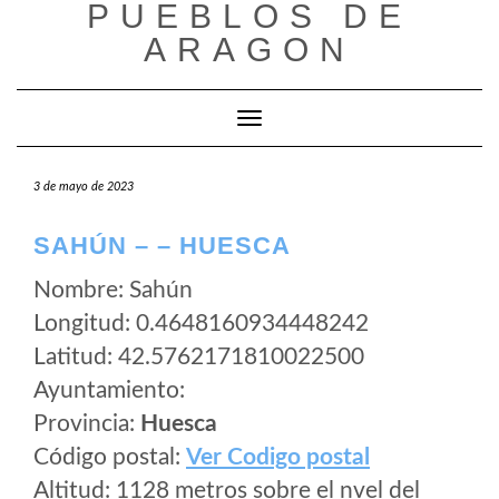
PUEBLOS DE
Saltar
al
ARAGON
contenido
Cambiar modo de navegación
3 de mayo de 2023
SAHÚN – – HUESCA
Nombre: Sahún
Longitud: 0.4648160934448242
Latitud: 42.5762171810022500
Ayuntamiento:
Provincia:
Huesca
Código postal:
Ver Codigo postal
Altitud: 1128 metros sobre el nvel del