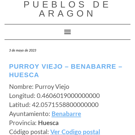
PUEBLOS DE
Saltar
al
ARAGON
contenido
Cambiar modo de navegación
3 de mayo de 2023
PURROY VIEJO – BENABARRE –
HUESCA
Nombre: Purroy Viejo
Longitud: 0.4606019000000000
Latitud: 42.0571558800000000
Ayuntamiento:
Benabarre
Provincia:
Huesca
Código postal:
Ver Codigo postal