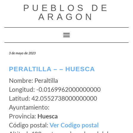
Saltar
PUEBLOS DE
al
ARAGON
contenido
Cambiar modo de navegación
3 de mayo de 2023
PERALTILLA – – HUESCA
Nombre: Peraltilla
Longitud: -0.0169962000000000
Latitud: 42.0552738000000000
Ayuntamiento:
Provincia:
Huesca
Código postal:
Ver Codigo postal