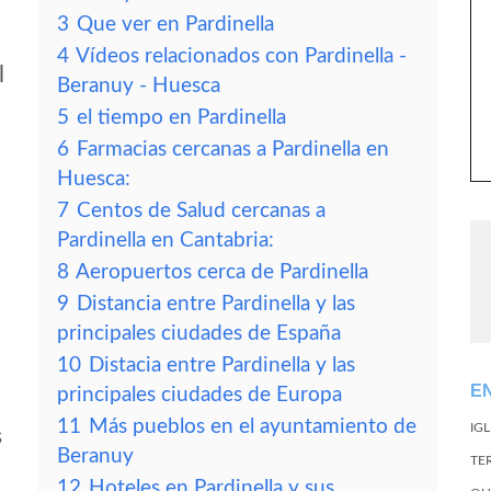
3
Que ver en Pardinella
4
Vídeos relacionados con Pardinella -
l
Beranuy - Huesca
5
el tiempo en Pardinella
6
Farmacias cercanas a Pardinella en
Huesca:
7
Centos de Salud cercanas a
Pardinella en Cantabria:
8
Aeropuertos cerca de Pardinella
9
Distancia entre Pardinella y las
principales ciudades de España
10
Distacia entre Pardinella y las
E
principales ciudades de Europa
11
Más pueblos en el ayuntamiento de
IG
s
Beranuy
TE
12
Hoteles en Pardinella y sus