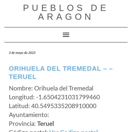
Saltar
PUEBLOS DE
al
ARAGON
contenido
Cambiar modo de navegación
3 de mayo de 2023
ORIHUELA DEL TREMEDAL – –
TERUEL
Nombre: Orihuela del Tremedal
Longitud: -1.6504231031799460
Latitud: 40.5495335208910000
Ayuntamiento:
Provincia:
Teruel