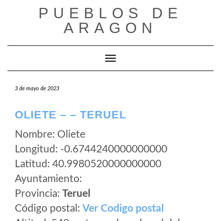
Saltar
PUEBLOS DE
al
ARAGON
contenido
Cambiar modo de navegación
3 de mayo de 2023
OLIETE – – TERUEL
Nombre: Oliete
Longitud: -0.6744240000000000
Latitud: 40.9980520000000000
Ayuntamiento:
Provincia:
Teruel
Código postal:
Ver Codigo postal