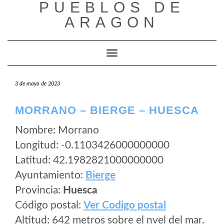
PUEBLOS DE
Saltar
al
ARAGON
contenido
Cambiar modo de navegación
3 de mayo de 2023
MORRANO – BIERGE – HUESCA
Nombre: Morrano
Longitud: -0.1103426000000000
Latitud: 42.1982821000000000
Ayuntamiento:
Bierge
Provincia:
Huesca
Código postal:
Ver Codigo postal
Altitud: 642 metros sobre el nvel del mar.