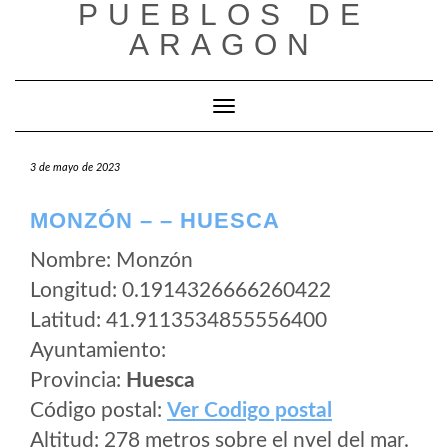
PUEBLOS DE
Saltar
al
ARAGON
contenido
Cambiar modo de navegación
3 de mayo de 2023
MONZÓN – – HUESCA
Nombre: Monzón
Longitud: 0.1914326666260422
Latitud: 41.9113534855556400
Ayuntamiento:
Provincia:
Huesca
Código postal:
Ver Codigo postal
Altitud: 278 metros sobre el nvel del mar.