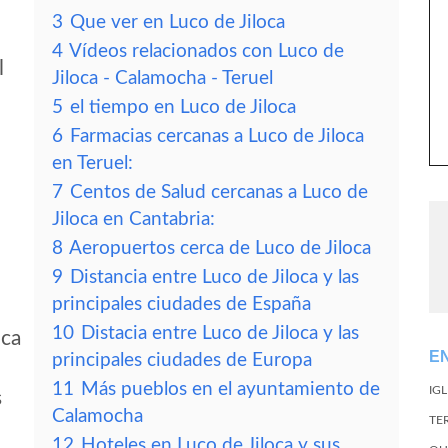
3
Que ver en Luco de Jiloca
4
Vídeos relacionados con Luco de
l
Jiloca - Calamocha - Teruel
5
el tiempo en Luco de Jiloca
6
Farmacias cercanas a Luco de Jiloca
en Teruel:
7
Centos de Salud cercanas a Luco de
Jiloca en Cantabria:
8
Aeropuertos cerca de Luco de Jiloca
9
Distancia entre Luco de Jiloca y las
principales ciudades de España
10
Distacia entre Luco de Jiloca y las
oca
E
principales ciudades de Europa
11
Más pueblos en el ayuntamiento de
IG
s
Calamocha
TE
12
Hoteles en Luco de Jiloca y sus