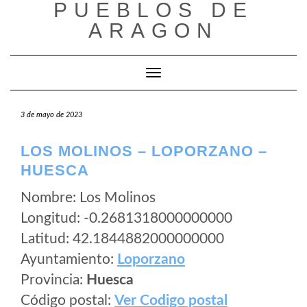
PUEBLOS DE
Saltar
al
ARAGON
contenido
Cambiar modo de navegación
3 de mayo de 2023
LOS MOLINOS – LOPORZANO –
HUESCA
Nombre: Los Molinos
Longitud: -0.2681318000000000
Latitud: 42.1844882000000000
Ayuntamiento:
Loporzano
Provincia:
Huesca
Código postal:
Ver Codigo postal