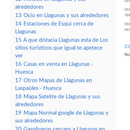
QU
alrededores
QU
13
Ocio en Llagunas y sus alrededores
TE
14
Estaciones de Esqui cerca de
QU
HU
Llagunas
15
A que distacia Llagunas esta de Los
C
sitios turisticos que igual te apetece
No
ver
16
Casas en venta en Llagunas -
Huesca
17
Otros Mapas de Llagunas en
Laspaúles - Huesca
18
Mapa Satelite de Llagunas y sus
alrededores
19
Mapa Normal google de Llagunas y
sus alrededores
20
Gasolineras cercans a Llagunas en