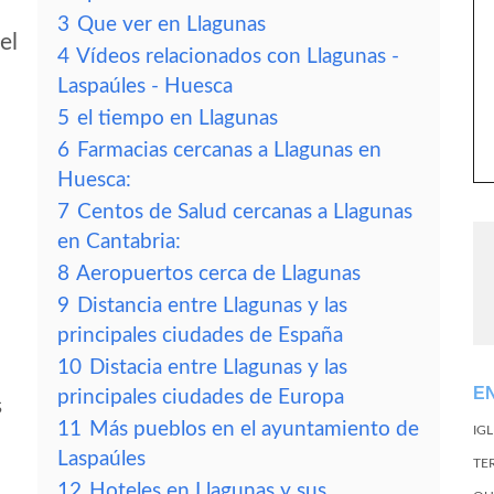
3
Que ver en Llagunas
el
4
Vídeos relacionados con Llagunas -
Laspaúles - Huesca
5
el tiempo en Llagunas
6
Farmacias cercanas a Llagunas en
Huesca:
7
Centos de Salud cercanas a Llagunas
en Cantabria:
8
Aeropuertos cerca de Llagunas
9
Distancia entre Llagunas y las
principales ciudades de España
10
Distacia entre Llagunas y las
E
principales ciudades de Europa
s
11
Más pueblos en el ayuntamiento de
IG
Laspaúles
TE
12
Hoteles en Llagunas y sus