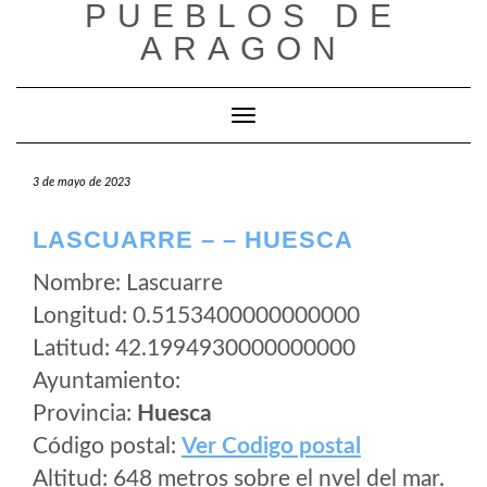
PUEBLOS DE
Saltar
al
ARAGON
contenido
Cambiar modo de navegación
3 de mayo de 2023
LASCUARRE – – HUESCA
Nombre: Lascuarre
Longitud: 0.5153400000000000
Latitud: 42.1994930000000000
Ayuntamiento:
Provincia:
Huesca
Código postal:
Ver Codigo postal
Altitud: 648 metros sobre el nvel del mar.