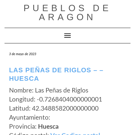
Saltar
PUEBLOS DE
al
ARAGON
contenido
Cambiar modo de navegación
3 de mayo de 2023
LAS PEÑAS DE RIGLOS – –
HUESCA
Nombre: Las Peñas de Riglos
Longitud: -0.7268404000000001
Latitud: 42.3488582000000000
Ayuntamiento:
Provincia:
Huesca