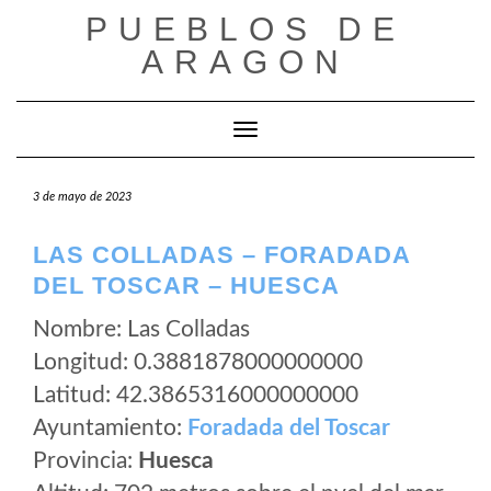
Saltar
PUEBLOS DE
al
ARAGON
contenido
Cambiar modo de navegación
3 de mayo de 2023
LAS COLLADAS – FORADADA
DEL TOSCAR – HUESCA
Nombre: Las Colladas
Longitud: 0.3881878000000000
Latitud: 42.3865316000000000
Ayuntamiento:
Foradada del Toscar
Provincia:
Huesca