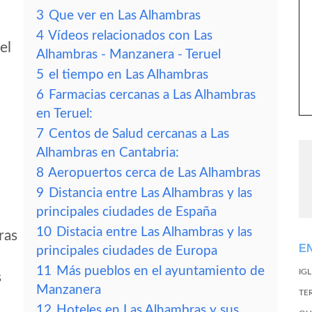
3
Que ver en Las Alhambras
4
Vídeos relacionados con Las
el
Alhambras - Manzanera - Teruel
5
el tiempo en Las Alhambras
6
Farmacias cercanas a Las Alhambras
en Teruel:
7
Centos de Salud cercanas a Las
Alhambras en Cantabria:
8
Aeropuertos cerca de Las Alhambras
9
Distancia entre Las Alhambras y las
principales ciudades de España
10
Distacia entre Las Alhambras y las
ras
E
principales ciudades de Europa
11
Más pueblos en el ayuntamiento de
IG
s
Manzanera
TE
12
Hoteles en Las Alhambras y sus