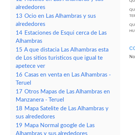
QU
alrededores
QU
13
Ocio en Las Alhambras y sus
TE
alrededores
QU
HU
14
Estaciones de Esqui cerca de Las
Alhambras
C
15
A que distacia Las Alhambras esta
No
de Los sitios turisticos que igual te
apetece ver
16
Casas en venta en Las Alhambras -
Teruel
17
Otros Mapas de Las Alhambras en
Manzanera - Teruel
18
Mapa Satelite de Las Alhambras y
sus alrededores
19
Mapa Normal google de Las
Alhambras y sus alrededores