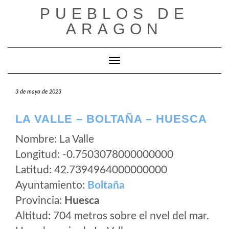
Saltar
PUEBLOS DE
al
ARAGON
contenido
Cambiar modo de navegación
3 de mayo de 2023
LA VALLE – BOLTAÑA – HUESCA
Nombre: La Valle
Longitud: -0.7503078000000000
Latitud: 42.7394964000000000
Ayuntamiento:
Boltaña
Provincia:
Huesca
Altitud: 704 metros sobre el nvel del mar.