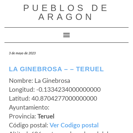
Saltar
PUEBLOS DE
al
ARAGON
contenido
Cambiar modo de navegación
3 de mayo de 2023
LA GINEBROSA – – TERUEL
Nombre: La Ginebrosa
Longitud: -0.1334234000000000
Latitud: 40.8704277000000000
Ayuntamiento:
Provincia:
Teruel
Código postal:
Ver Codigo postal