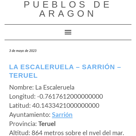
PUEBLOS DE
Saltar
al
ARAGON
contenido
Cambiar modo de navegación
3 de mayo de 2023
LA ESCALERUELA – SARRIÓN –
TERUEL
Nombre: La Escaleruela
Longitud: -0.7617612000000000
Latitud: 40.1433421000000000
Ayuntamiento:
Sarrión
Provincia:
Teruel
Altitud: 864 metros sobre el nvel del mar.