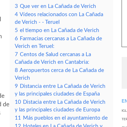
3
Que ver en La Cañada de Verich
4
Vídeos relacionados con La Cañada
l
de Verich - - Teruel
5
el tiempo en La Cañada de Verich
h
6
Farmacias cercanas a La Cañada de
Verich en Teruel:
7
Centos de Salud cercanas a La
Cañada de Verich en Cantabria:
8
Aeropuertos cerca de La Cañada de
Verich
9
Distancia entre La Cañada de Verich
y las principales ciudades de España
de
E
10
Distacia entre La Cañada de Verich
d de
y las principales ciudades de Europa
IG
s
11
Más pueblos en el ayuntamiento de
TE
12
Hoteles en La Cañada de Verich y