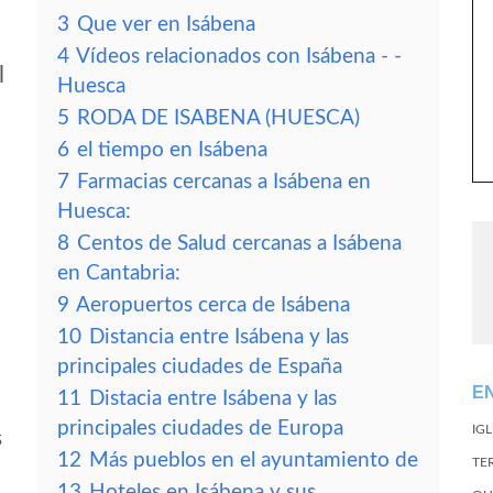
3
Que ver en Isábena
4
Vídeos relacionados con Isábena - -
l
Huesca
5
RODA DE ISABENA (HUESCA)
6
el tiempo en Isábena
7
Farmacias cercanas a Isábena en
Huesca:
8
Centos de Salud cercanas a Isábena
en Cantabria:
9
Aeropuertos cerca de Isábena
10
Distancia entre Isábena y las
principales ciudades de España
E
11
Distacia entre Isábena y las
principales ciudades de Europa
IG
s
12
Más pueblos en el ayuntamiento de
TE
13
Hoteles en Isábena y sus