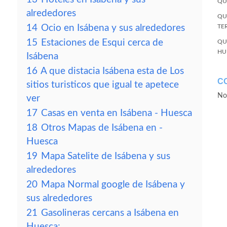
QU
alrededores
QU
14
Ocio en Isábena y sus alrededores
TE
15
Estaciones de Esqui cerca de
QU
HU
Isábena
16
A que distacia Isábena esta de Los
C
sitios turisticos que igual te apetece
No
ver
17
Casas en venta en Isábena - Huesca
18
Otros Mapas de Isábena en -
Huesca
19
Mapa Satelite de Isábena y sus
alrededores
20
Mapa Normal google de Isábena y
sus alrededores
21
Gasolineras cercans a Isábena en
Huesca: