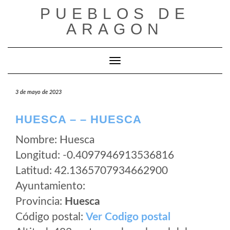
Saltar
PUEBLOS DE
al
ARAGON
contenido
Cambiar modo de navegación
3 de mayo de 2023
HUESCA – – HUESCA
Nombre: Huesca
Longitud: -0.4097946913536816
Latitud: 42.1365707934662900
Ayuntamiento:
Provincia:
Huesca
Código postal:
Ver Codigo postal