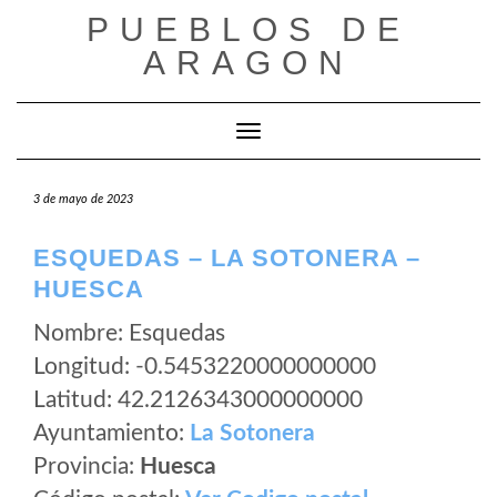
Saltar
PUEBLOS DE
al
ARAGON
contenido
Cambiar modo de navegación
3 de mayo de 2023
ESQUEDAS – LA SOTONERA –
HUESCA
Nombre: Esquedas
Longitud: -0.5453220000000000
Latitud: 42.2126343000000000
Ayuntamiento:
La Sotonera
Provincia:
Huesca