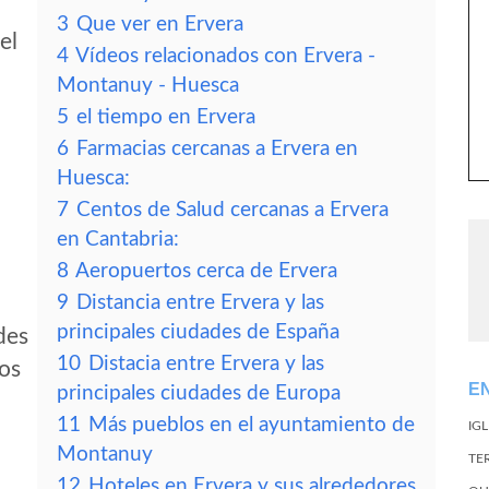
3
Que ver en Ervera
el
4
Vídeos relacionados con Ervera -
Montanuy - Huesca
5
el tiempo en Ervera
6
Farmacias cercanas a Ervera en
Huesca:
7
Centos de Salud cercanas a Ervera
en Cantabria:
8
Aeropuertos cerca de Ervera
9
Distancia entre Ervera y las
principales ciudades de España
des
10
Distacia entre Ervera y las
tos
E
principales ciudades de Europa
11
Más pueblos en el ayuntamiento de
IG
Montanuy
TE
12
Hoteles en Ervera y sus alrededores