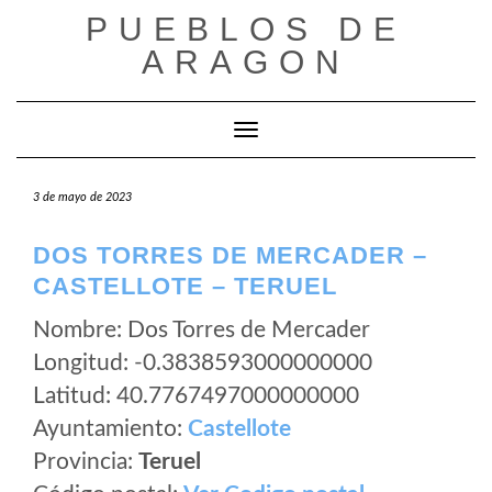
Saltar
PUEBLOS DE
al
ARAGON
contenido
Cambiar modo de navegación
3 de mayo de 2023
DOS TORRES DE MERCADER –
CASTELLOTE – TERUEL
Nombre: Dos Torres de Mercader
Longitud: -0.3838593000000000
Latitud: 40.7767497000000000
Ayuntamiento:
Castellote
Provincia:
Teruel