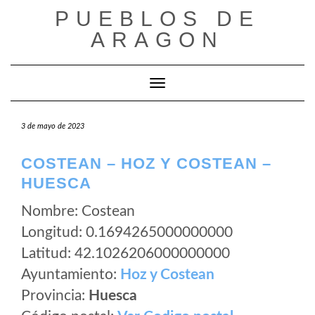
Saltar
PUEBLOS DE
al
ARAGON
contenido
Cambiar modo de navegación
3 de mayo de 2023
COSTEAN – HOZ Y COSTEAN –
HUESCA
Nombre: Costean
Longitud: 0.1694265000000000
Latitud: 42.1026206000000000
Ayuntamiento:
Hoz y Costean
Provincia:
Huesca