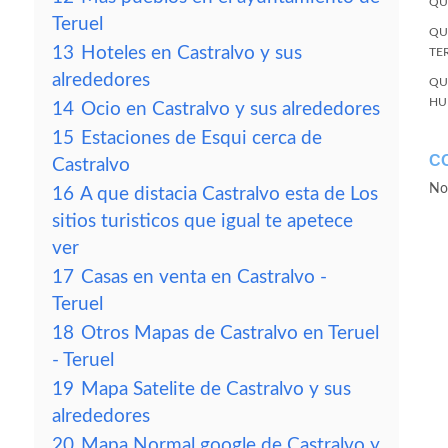
QU
Teruel
QU
13
Hoteles en Castralvo y sus
TE
alrededores
QU
HU
14
Ocio en Castralvo y sus alrededores
15
Estaciones de Esqui cerca de
C
Castralvo
No
16
A que distacia Castralvo esta de Los
sitios turisticos que igual te apetece
ver
17
Casas en venta en Castralvo -
Teruel
18
Otros Mapas de Castralvo en Teruel
- Teruel
19
Mapa Satelite de Castralvo y sus
alrededores
20
Mapa Normal google de Castralvo y