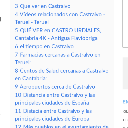
3
Que ver en Castralvo
4
Vídeos relacionados con Castralvo -
l
Teruel - Teruel
5
QUÉ VER en CASTRO URDIALES,
Cantabria 4K - Antigua Flavióbriga
6
el tiempo en Castralvo
7
Farmacias cercanas a Castralvo en
Teruel:
8
Centos de Salud cercanas a Castralvo
en Cantabria:
9
Aeropuertos cerca de Castralvo
10
Distancia entre Castralvo y las
E
principales ciudades de España
11
Distacia entre Castralvo y las
IG
s
principales ciudades de Europa
TE
12
Más pueblos en el ayuntamiento de