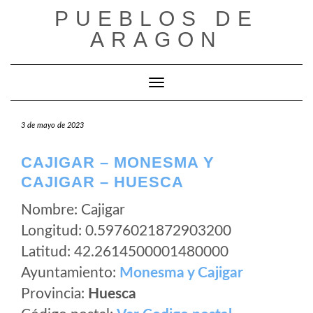
Saltar
PUEBLOS DE
al
ARAGON
contenido
Cambiar modo de navegación
3 de mayo de 2023
CAJIGAR – MONESMA Y
CAJIGAR – HUESCA
Nombre: Cajigar
Longitud: 0.5976021872903200
Latitud: 42.2614500001480000
Ayuntamiento:
Monesma y Cajigar
Provincia:
Huesca