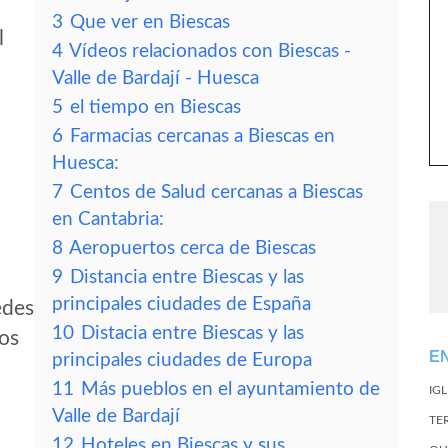
3
Que ver en Biescas
l
4
Vídeos relacionados con Biescas -
Valle de Bardají - Huesca
5
el tiempo en Biescas
6
Farmacias cercanas a Biescas en
Huesca:
7
Centos de Salud cercanas a Biescas
en Cantabria:
8
Aeropuertos cerca de Biescas
9
Distancia entre Biescas y las
principales ciudades de España
edes
10
Distacia entre Biescas y las
tos
E
principales ciudades de Europa
11
Más pueblos en el ayuntamiento de
IG
Valle de Bardají
TE
12
Hoteles en Biescas y sus