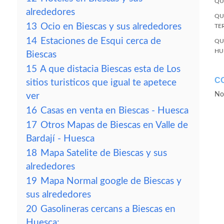
QU
alrededores
QU
13
Ocio en Biescas y sus alrededores
TE
14
Estaciones de Esqui cerca de
QU
HU
Biescas
15
A que distacia Biescas esta de Los
C
sitios turisticos que igual te apetece
No
ver
16
Casas en venta en Biescas - Huesca
17
Otros Mapas de Biescas en Valle de
Bardají - Huesca
18
Mapa Satelite de Biescas y sus
alrededores
19
Mapa Normal google de Biescas y
sus alrededores
20
Gasolineras cercans a Biescas en
Huesca: