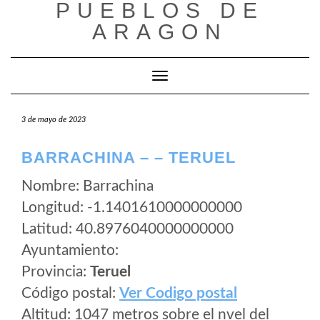
PUEBLOS DE
Saltar
al
ARAGON
contenido
Cambiar modo de navegación
3 de mayo de 2023
BARRACHINA – – TERUEL
Nombre: Barrachina
Longitud: -1.1401610000000000
Latitud: 40.8976040000000000
Ayuntamiento:
Provincia:
Teruel
Código postal:
Ver Codigo postal
Altitud: 1047 metros sobre el nvel del