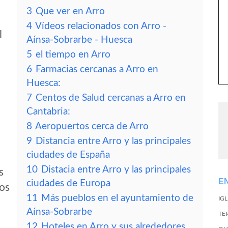
3
Que ver en Arro
4
Vídeos relacionados con Arro -
l
Aínsa-Sobrarbe - Huesca
5
el tiempo en Arro
6
Farmacias cercanas a Arro en
Huesca:
7
Centos de Salud cercanas a Arro en
Cantabria:
8
Aeropuertos cerca de Arro
9
Distancia entre Arro y las principales
ciudades de España
10
Distacia entre Arro y las principales
s
E
ciudades de Europa
tos
11
Más pueblos en el ayuntamiento de
IG
Aínsa-Sobrarbe
TE
12
Hoteles en Arro y sus alrededores