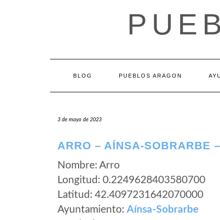
Saltar
PUE
al
contenido
BLOG
PUEBLOS ARAGON
AY
3 de mayo de 2023
ARRO – AÍNSA-SOBRARBE 
Nombre: Arro
Longitud: 0.2249628403580700
Latitud: 42.4097231642070000
Ayuntamiento:
Aínsa-Sobrarbe