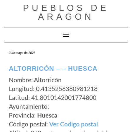
Saltar
PUEBLOS DE
al
ARAGON
contenido
Cambiar modo de navegación
3 de mayo de 2023
ALTORRICÓN – – HUESCA
Nombre: Altorricón
Longitud: 0.4135256380981218
Latitud: 41.8010142001774800
Ayuntamiento:
Provincia:
Huesca
Código postal:
Ver Codigo postal