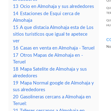
QU
13
Ocio en Almohaja y sus alrededores
QU
14
Estaciones de Esqui cerca de
TE
Almohaja
QU
HU
15
A que distacia Almohaja esta de Los
sitios turisticos que igual te apetece
C
ver
No
16
Casas en venta en Almohaja - Teruel
17
Otros Mapas de Almohaja en -
Teruel
18
Mapa Satelite de Almohaja y sus
alrededores
19
Mapa Normal google de Almohaja y
sus alrededores
20
Gasolineras cercans a Almohaja en
Teruel:
21
Talleres cercanos a Almohaja en