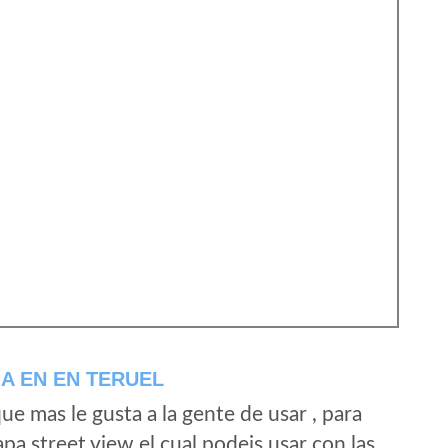
A EN EN TERUEL
e mas le gusta a la gente de usar , para
a street view el cual podeis usar con las