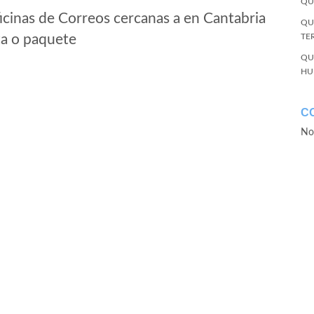
QU
icinas de Correos cercanas a en Cantabria
QU
ta o paquete
TE
QU
HU
C
No