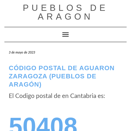
Saltar
PUEBLOS DE
al
ARAGON
contenido
Cambiar modo de navegación
3 de mayo de 2023
CÓDIGO POSTAL DE AGUARON
ZARAGOZA (PUEBLOS DE
ARAGÓN)
El Codigo postal de
en Cantabria es:
50408