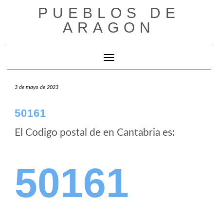
Saltar
PUEBLOS DE
al
ARAGON
contenido
Cambiar modo de navegación
3 de mayo de 2023
50161
El Codigo postal de
en Cantabria es:
50161